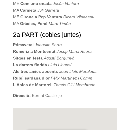
ME
Com una onada
Jesús Ventura
MA
Carmeta
Juli Garreta
ME
Girona a Pep Ventura
Ricard Viladesau
MA
Gràcies, Pere!
Marc Timón
2a PART (cobles juntes)
Primaveral
Joaquim Serra
Romeria a Montserrat
Josep Maria Ruera
Sitges en festa
Agustí Borgunyó
La darrera florida
Lluís Lloansí
Als tres amics absents
Joan Lluís Moraleda
Rubí, sardana d’or
Fèlix Martínez i Comín
L’Aplec de Martorell
Tomàs Gil i Membrado
Direcció:
Bernat Castillejo