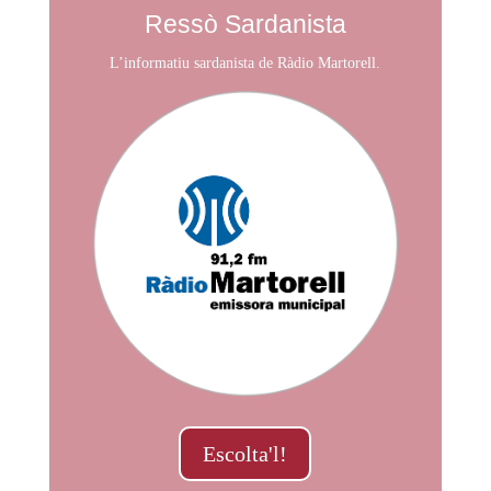
Ressò Sardanista
L’informatiu sardanista de Ràdio Martorell.
Escolta'l!