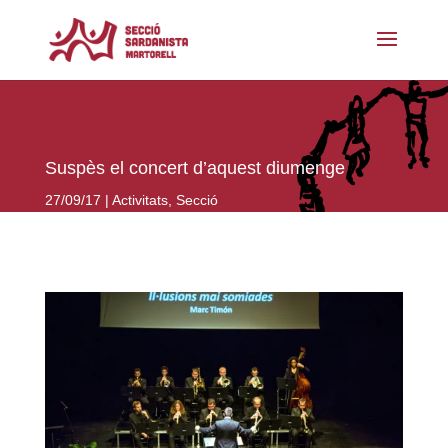
Suspès el concert d’aquest diumenge
27/09/17
Activitats
,
Secció